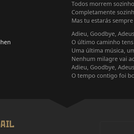
Todos morrem sozinh
Completamente sozin
Mas tu estarás sempre
Adieu, Goodbye, Adeu
ehen
O último caminho tens 
Uma última música, um
Nenhum milagre vai a
Adieu, Goodbye, Adeu
O tempo contigo foi 
AIL