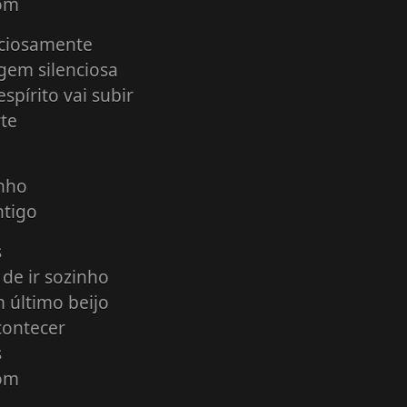
bom
nciosamente
gem silenciosa
spírito vai subir
te
inho
ntigo
s
de ir sozinho
 último beijo
contecer
s
bom