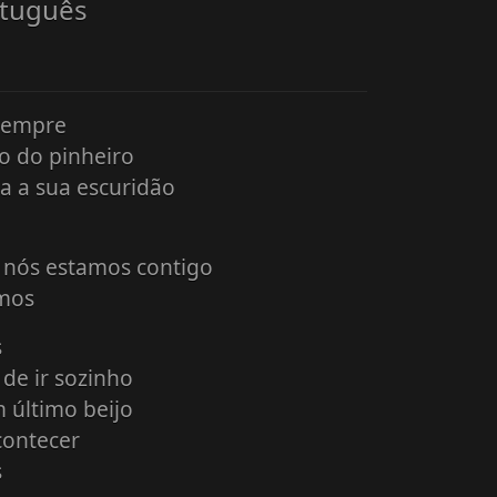
rtuguês
 sempre
o do pinheiro
a a sua escuridão
 nós estamos contigo
emos
s
de ir sozinho
 último beijo
contecer
s