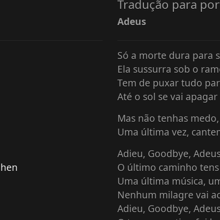
Tradução para po
Adeus
Só a morte dura para
Ela sussurra sob o ram
Tem de puxar tudo par
Até o sol se vai apagar
Mas não tenhas medo,
Uma última vez, cant
Adieu, Goodbye, Adeu
ehen
O último caminho tens 
Uma última música, um
Nenhum milagre vai a
Adieu, Goodbye, Adeu