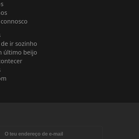
os
hos
 connosco
s
de ir sozinho
 último beijo
contecer
s
bom