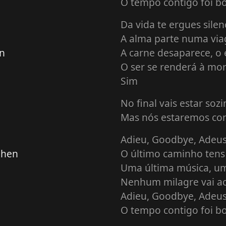
O tempo contigo foi 
Da vida te ergues sile
A alma parte numa via
en
A carne desaparece, o e
O ser se renderá à mor
Sim
No final vais estar soz
Mas nós estaremos co
Adieu, Goodbye, Adeu
ehen
O último caminho tens 
Uma última música, um
Nenhum milagre vai a
Adieu, Goodbye, Adeu
O tempo contigo foi 